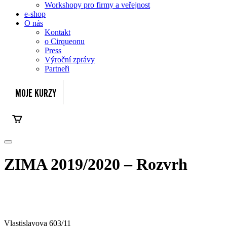
Workshopy pro firmy a veřejnost
e-shop
O nás
Kontakt
o Cirqueonu
Press
Výroční zprávy
Partneři
ZIMA 2019/2020 – Rozvrh
Vlastislavova 603/11