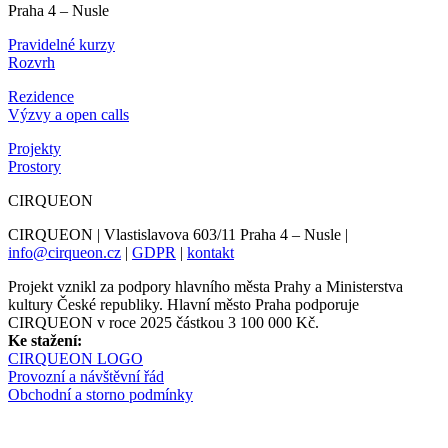
Praha 4 – Nusle
Pravidelné kurzy
Rozvrh
Rezidence
Výzvy a open calls
Projekty
Prostory
CIRQUEON
CIRQUEON | Vlastislavova 603/11 Praha 4 – Nusle |
info@cirqueon.cz
|
GDPR
|
kontakt
Projekt vznikl za podpory hlavního města Prahy a Ministerstva
kultury České republiky. Hlavní město Praha podporuje
CIRQUEON v roce 2025 částkou 3 100 000 Kč.
Ke stažení:
CIRQUEON LOGO
Provozní a návštěvní řád
Obchodní a storno podmínky