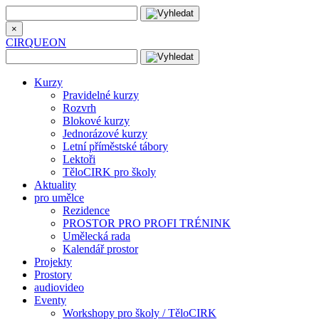
×
CIRQUEON
Kurzy
Pravidelné kurzy
Rozvrh
Blokové kurzy
Jednorázové kurzy
Letní příměstské tábory
Lektoři
TěloCIRK pro školy
Aktuality
pro umělce
Rezidence
PROSTOR PRO PROFI TRÉNINK
Umělecká rada
Kalendář prostor
Projekty
Prostory
audiovideo
Eventy
Workshopy pro školy / TěloCIRK