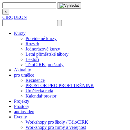
×
CIRQUEON
Kurzy
Pravidelné kurzy
Rozvrh
Jednorázové kurzy
Letní příměstské tábory
Lektoři
TěloCIRK pro školy
Aktuality
pro umělce
Rezidence
PROSTOR PRO PROFI TRÉNINK
Umělecká rada
Kalendář prostor
Projekty
Prostory
audiovideo
Eventy
Workshopy pro školy / TěloCIRK
Workshopy pro firmy a veřejnost