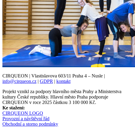
CIRQUEON | Vlastislavova 603/11 Praha 4 – Nusle |
info@cirqueon.cz
|
GDPR
|
kontakt
Projekt vznikl za podpory hlavního města Prahy a Ministerstva
kultury České republiky. Hlavní město Praha podporuje
CIRQUEON v roce 2025 částkou 3 100 000 Kč.
Ke stažení:
CIRQUEON LOGO
Provozní a návštěvní řád
Obchodní a storno podmínky