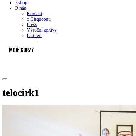
e-shop
O nás
Kontakt
o Cirqueonu
Press
Výroční zprávy
Partneři
telocirk1