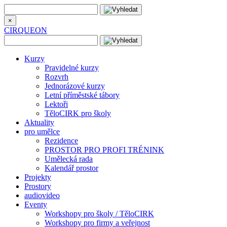
×
CIRQUEON
Kurzy
Pravidelné kurzy
Rozvrh
Jednorázové kurzy
Letní příměstské tábory
Lektoři
TěloCIRK pro školy
Aktuality
pro umělce
Rezidence
PROSTOR PRO PROFI TRÉNINK
Umělecká rada
Kalendář prostor
Projekty
Prostory
audiovideo
Eventy
Workshopy pro školy / TěloCIRK
Workshopy pro firmy a veřejnost