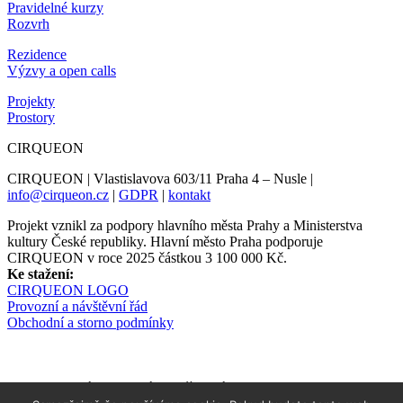
Pravidelné kurzy
Rozvrh
Rezidence
Výzvy a open calls
Projekty
Prostory
CIRQUEON
CIRQUEON | Vlastislavova 603/11 Praha 4 – Nusle |
info@cirqueon.cz
|
GDPR
|
kontakt
Projekt vznikl za podpory hlavního města Prahy a Ministerstva
kultury České republiky. Hlavní město Praha podporuje
CIRQUEON v roce 2025 částkou 3 100 000 Kč.
Ke stažení:
CIRQUEON LOGO
Provozní a návštěvní řád
Obchodní a storno podmínky
Newsletter informuje s předstihem