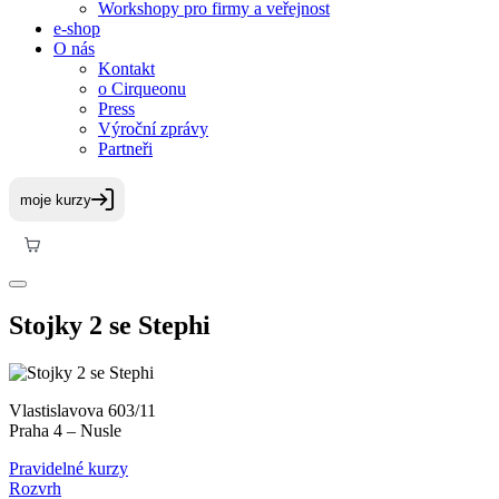
Workshopy pro firmy a veřejnost
e-shop
O nás
Kontakt
o Cirqueonu
Press
Výroční zprávy
Partneři
Stojky 2 se Stephi
Vlastislavova 603/11
Praha 4 – Nusle
Pravidelné kurzy
Rozvrh