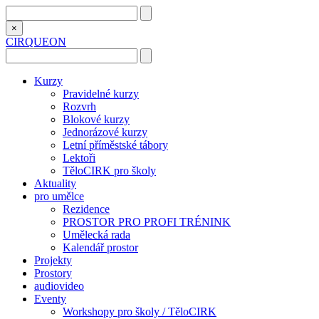
×
CIRQUEON
Kurzy
Pravidelné kurzy
Rozvrh
Blokové kurzy
Jednorázové kurzy
Letní příměstské tábory
Lektoři
TěloCIRK pro školy
Aktuality
pro umělce
Rezidence
PROSTOR PRO PROFI TRÉNINK
Umělecká rada
Kalendář prostor
Projekty
Prostory
audiovideo
Eventy
Workshopy pro školy / TěloCIRK