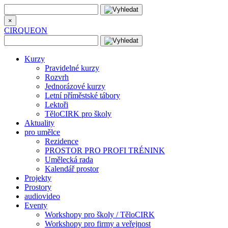
×
CIRQUEON
Kurzy
Pravidelné kurzy
Rozvrh
Jednorázové kurzy
Letní příměstské tábory
Lektoři
TěloCIRK pro školy
Aktuality
pro umělce
Rezidence
PROSTOR PRO PROFI TRÉNINK
Umělecká rada
Kalendář prostor
Projekty
Prostory
audiovideo
Eventy
Workshopy pro školy / TěloCIRK
Workshopy pro firmy a veřejnost