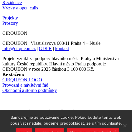
Rezidence
Výzvy a open calls
Projekty
Prostory
CIRQUEON
CIRQUEON | Vlastislavova 603/11 Praha 4 – Nusle |
info@cirqueon.cz
|
GDPR
|
kontakt
Projekt vznikl za podpory hlavního města Prahy a Ministerstva
kultury České republiky. Hlavní město Praha podporuje
CIRQUEON v roce 2025 částkou 3 100 000 Kč.
Ke stažení:
CIRQUEON LOGO
Provozní a návštěvní řád
Obchodní a storno podmínky
Newsletter informuje s předstihem
Samozřejmě že používáme cookie. Pokud budete tento web
používat i nadále, budeme předpokládat, že s tím souhlasíte.