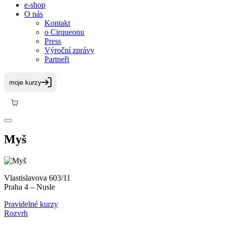
e-shop
O nás
Kontakt
o Cirqueonu
Press
Výroční zprávy
Partneři
Myš
Vlastislavova 603/11
Praha 4 – Nusle
Pravidelné kurzy
Rozvrh