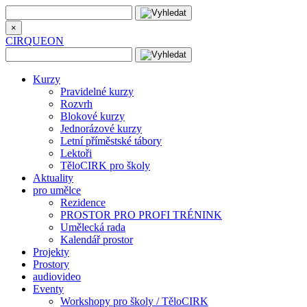
×
CIRQUEON
Kurzy
Pravidelné kurzy
Rozvrh
Blokové kurzy
Jednorázové kurzy
Letní příměstské tábory
Lektoři
TěloCIRK pro školy
Aktuality
pro umělce
Rezidence
PROSTOR PRO PROFI TRÉNINK
Umělecká rada
Kalendář prostor
Projekty
Prostory
audiovideo
Eventy
Workshopy pro školy / TěloCIRK