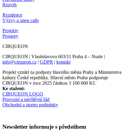
Rozvrh
Rezidence
Výzvy a open calls
Projekty
Prostory
CIRQUEON
CIRQUEON | Vlastislavova 603/11 Praha 4 – Nusle |
info@cirqueon.cz
|
GDPR
|
kontakt
Projekt vznikl za podpory hlavního města Prahy a Ministerstva
kultury České republiky. Hlavní město Praha podporuje
CIRQUEON v roce 2025 částkou 3 100 000 Kč.
Ke stažení:
CIRQUEON LOGO
Provozní a návštěvní řád
Obchodní a storno podmínky
Newsletter informuje s předstihem