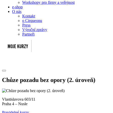
Workshopy pro firmy a veřejnost
e-shop
O nás
Kontakt
o Cirqueonu
Press
Výroční zprávy
Partneři
Chůze pozadu bez opory (2. úroveň)
Vlastislavova 603/11
Praha 4 – Nusle
Pravidelné kurzy