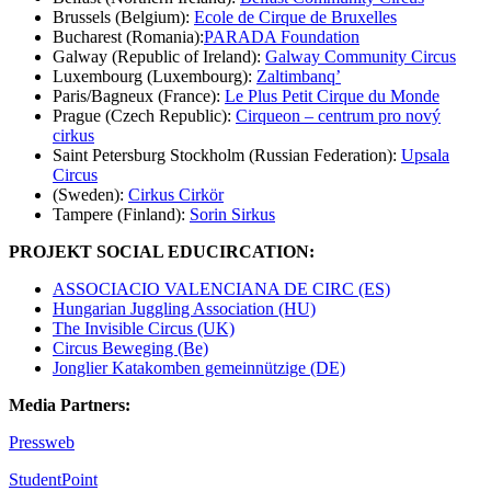
Brussels (Belgium):
Ecole de Cirque de Bruxelles
Bucharest (Romania):
PARADA Foundation
Galway (Republic of Ireland):
Galway Community Circus
Luxembourg (Luxembourg):
Zaltimbanq’
Paris/Bagneux (France):
Le Plus Petit Cirque du Monde
Prague (Czech Republic):
Cirqueon – centrum pro nový
cirkus
Saint Petersburg Stockholm
(Russian Federation):
Upsala
Circus
(Sweden):
Cirkus Cirkör
Tampere (Finland):
Sorin Sirkus
PROJEKT SOCIAL EDUCIRCATION:
ASSOCIACIO VALENCIANA DE CIRC (ES)
Hungarian Juggling Association (HU)
The Invisible Circus (UK)
Circus Beweging (Be)
Jonglier Katakomben gemeinnützige (DE)
Media Partners:
Pressweb
StudentPoint