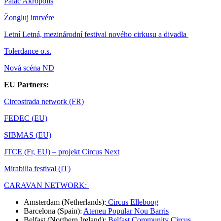
Palác Akropolis
Žongluj imrvére
Letní Letná, mezinárodní festival nového cirkusu a divadla
Tolerdance o.s.
Nová scéna ND
EU Partners:
Circostrada network (FR)
FEDEC (EU)
SIBMAS (EU)
JTCE (Fr, EU) – projekt Circus Next
Mirabilia festival (IT)
CARAVAN NETWORK:
Amsterdam (Netherlands):
Circus Elleboog
Barcelona (Spain):
Ateneu Popular Nou Barris
Belfast (Northern Ireland):
Belfast Community Circus