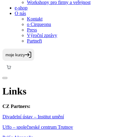
Workshopy pro firmy a veřejnost
e-shop
O nás
Kontakt
o Cirqueonu
Press
Výroční zprávy
Partneři
Links
CZ Partners:
Divadelní ústav – Institut umění
Uffo – společneské centrum Trutnov