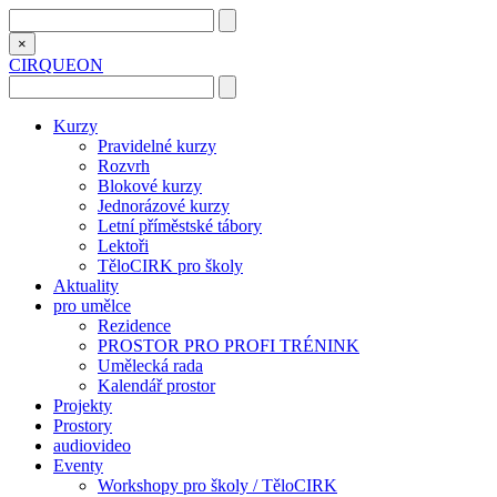
×
CIRQUEON
Kurzy
Pravidelné kurzy
Rozvrh
Blokové kurzy
Jednorázové kurzy
Letní příměstské tábory
Lektoři
TěloCIRK pro školy
Aktuality
pro umělce
Rezidence
PROSTOR PRO PROFI TRÉNINK
Umělecká rada
Kalendář prostor
Projekty
Prostory
audiovideo
Eventy
Workshopy pro školy / TěloCIRK