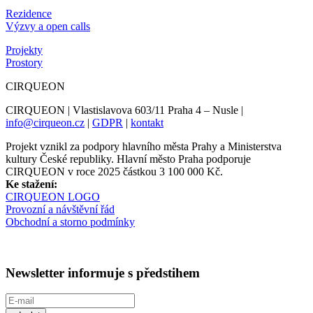
Rezidence
Výzvy a open calls
Projekty
Prostory
CIRQUEON
CIRQUEON | Vlastislavova 603/11 Praha 4 – Nusle |
info@cirqueon.cz
|
GDPR
|
kontakt
Projekt vznikl za podpory hlavního města Prahy a Ministerstva
kultury České republiky. Hlavní město Praha podporuje
CIRQUEON v roce 2025 částkou 3 100 000 Kč.
Ke stažení:
CIRQUEON LOGO
Provozní a návštěvní řád
Obchodní a storno podmínky
Newsletter informuje s předstihem