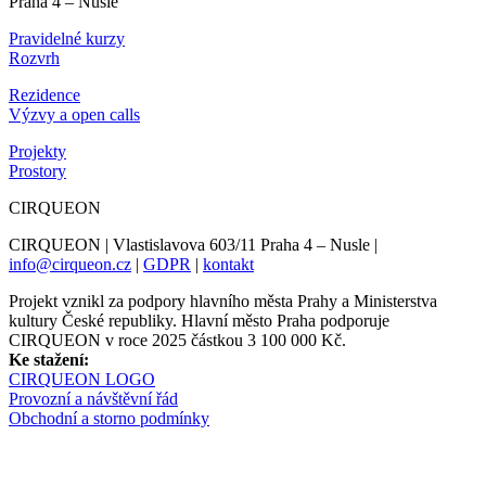
Praha 4 – Nusle
Pravidelné kurzy
Rozvrh
Rezidence
Výzvy a open calls
Projekty
Prostory
CIRQUEON
CIRQUEON | Vlastislavova 603/11 Praha 4 – Nusle |
info@cirqueon.cz
|
GDPR
|
kontakt
Projekt vznikl za podpory hlavního města Prahy a Ministerstva
kultury České republiky. Hlavní město Praha podporuje
CIRQUEON v roce 2025 částkou 3 100 000 Kč.
Ke stažení:
CIRQUEON LOGO
Provozní a návštěvní řád
Obchodní a storno podmínky