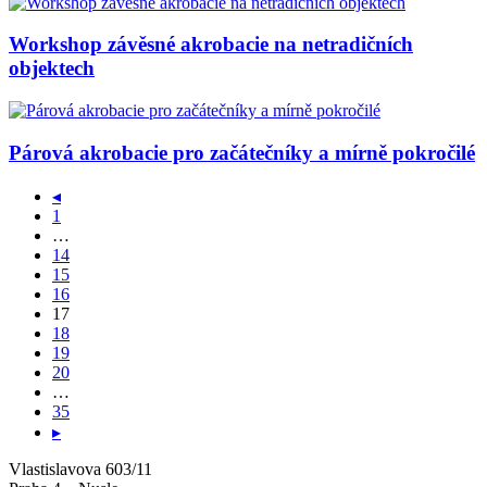
Workshop závěsné akrobacie na netradičních
objektech
Párová akrobacie pro začátečníky a mírně pokročilé
◂
1
…
14
15
16
17
18
19
20
…
35
▸
Vlastislavova 603/11