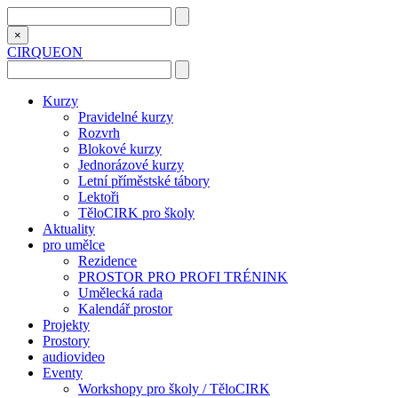
×
CIRQUEON
Kurzy
Pravidelné kurzy
Rozvrh
Blokové kurzy
Jednorázové kurzy
Letní příměstské tábory
Lektoři
TěloCIRK pro školy
Aktuality
pro umělce
Rezidence
PROSTOR PRO PROFI TRÉNINK
Umělecká rada
Kalendář prostor
Projekty
Prostory
audiovideo
Eventy
Workshopy pro školy / TěloCIRK