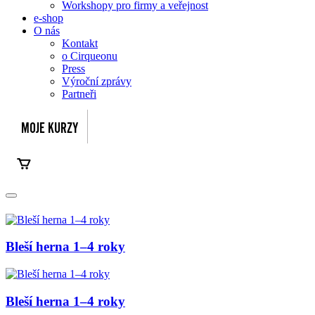
Workshopy pro firmy a veřejnost
e-shop
O nás
Kontakt
o Cirqueonu
Press
Výroční zprávy
Partneři
Bleší herna 1–4 roky
Bleší herna 1–4 roky