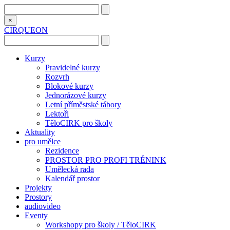
×
CIRQUEON
Kurzy
Pravidelné kurzy
Rozvrh
Blokové kurzy
Jednorázové kurzy
Letní příměstské tábory
Lektoři
TěloCIRK pro školy
Aktuality
pro umělce
Rezidence
PROSTOR PRO PROFI TRÉNINK
Umělecká rada
Kalendář prostor
Projekty
Prostory
audiovideo
Eventy
Workshopy pro školy / TěloCIRK