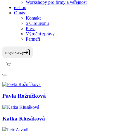
Workshopy pro firmy a veřejnost
e-shop
O nás
Kontakt
o Cirqueonu
Press
Výroční zprávy
Partneři
Pavla Rožníčková
Katka Klusáková