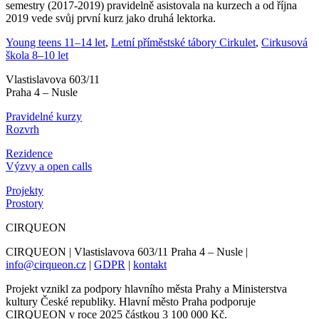
semestry (2017-2019) pravidelně asistovala na kurzech a od října
2019 vede svůj první kurz jako druhá lektorka.
Young teens 11–14 let
,
Letní příměstské tábory Cirkulet
,
Cirkusová
škola 8–10 let
Vlastislavova 603/11
Praha 4 – Nusle
Pravidelné kurzy
Rozvrh
Rezidence
Výzvy a open calls
Projekty
Prostory
CIRQUEON
CIRQUEON | Vlastislavova 603/11 Praha 4 – Nusle |
info@cirqueon.cz
|
GDPR
|
kontakt
Projekt vznikl za podpory hlavního města Prahy a Ministerstva
kultury České republiky. Hlavní město Praha podporuje
CIRQUEON v roce 2025 částkou 3 100 000 Kč.