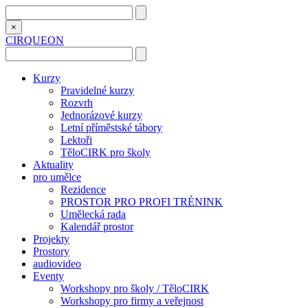
×
CIRQUEON
Kurzy
Pravidelné kurzy
Rozvrh
Jednorázové kurzy
Letní příměstské tábory
Lektoři
TěloCIRK pro školy
Aktuality
pro umělce
Rezidence
PROSTOR PRO PROFI TRÉNINK
Umělecká rada
Kalendář prostor
Projekty
Prostory
audiovideo
Eventy
Workshopy pro školy / TěloCIRK
Workshopy pro firmy a veřejnost