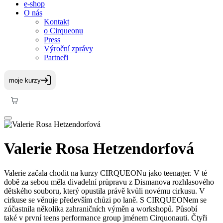
e-shop
O nás
Kontakt
o Cirqueonu
Press
Výroční zprávy
Partneři
Valerie Rosa Hetzendorfová
Valerie začala chodit na kurzy CIRQUEONu jako teenager. V té
době za sebou měla divadelní průpravu z Dismanova rozhlasového
dětského souboru, který opustila právě kvůli novému cirkusu. V
cirkuse se věnuje především chůzi po laně. S CIRQUEONem se
zúčastnila několika zahraničních výměn a workshopů. Působí
také v první teens performance group jménem Cirquonauti. Čtyři