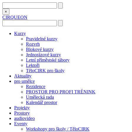
×
CIRQUEON
Kurzy
Pravidelné kurzy
Rozvrh
Blokové kurzy
Jednorázové kurzy
Letní příměstské tábory
Lektoři
TěloCIRK pro školy
Aktuality
pro umělce
Rezidence
PROSTOR PRO PROFI TRÉNINK
Umělecká rada
Kalendář prostor
Projekty
Prostory
audiovideo
Eventy
Workshopy pro školy / TěloCIRK