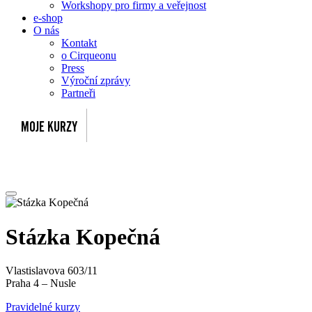
Workshopy pro firmy a veřejnost
e-shop
O nás
Kontakt
o Cirqueonu
Press
Výroční zprávy
Partneři
Stázka Kopečná
Vlastislavova 603/11
Praha 4 – Nusle
Pravidelné kurzy