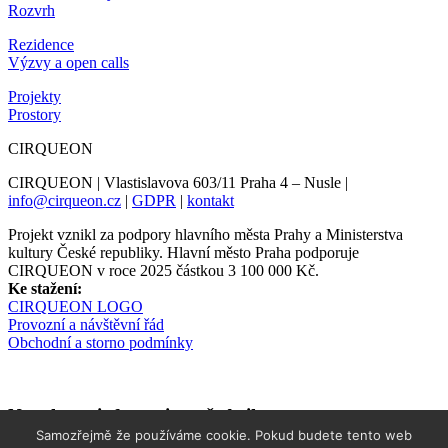
Rozvrh
Rezidence
Výzvy a open calls
Projekty
Prostory
CIRQUEON
CIRQUEON | Vlastislavova 603/11 Praha 4 – Nusle |
info@cirqueon.cz
|
GDPR
|
kontakt
Projekt vznikl za podpory hlavního města Prahy a Ministerstva
kultury České republiky. Hlavní město Praha podporuje
CIRQUEON v roce 2025 částkou 3 100 000 Kč.
Ke stažení:
CIRQUEON LOGO
Provozní a návštěvní řád
Obchodní a storno podmínky
Newsletter informuje s předstihem
Samozřejmě že používáme cookie. Pokud budete tento web