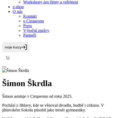
Workshopy pro firmy a veřejnost
e-shop
O nás
Kontakt
o Cirqueonu
Press
Výroční zprávy
Partneři
Šimon Škrdla
Šimon asistuje v Cirqueonu od roku 2025.
Pochází z Jihlavy, kde se věnoval divadlu, hudbě i cirkusu. V
jihlavském Sokolu působil jako trenér gymnastiky.