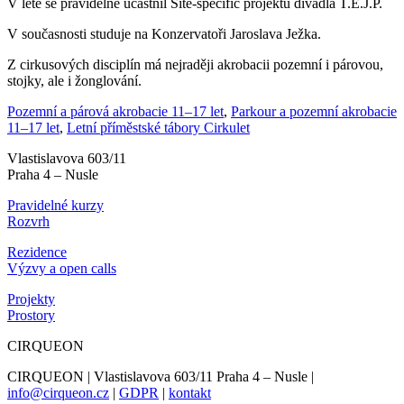
V létě se pravidelně účastnil Site-specific projektů divadla T.E.J.P.
V současnosti studuje na Konzervatoři Jaroslava Ježka.
Z cirkusových disciplín má nejraději akrobacii pozemní i párovou,
stojky, ale i žonglování.
Pozemní a párová akrobacie 11–17 let
,
Parkour a pozemní akrobacie
11–17 let
,
Letní příměstské tábory Cirkulet
Vlastislavova 603/11
Praha 4 – Nusle
Pravidelné kurzy
Rozvrh
Rezidence
Výzvy a open calls
Projekty
Prostory
CIRQUEON
CIRQUEON | Vlastislavova 603/11 Praha 4 – Nusle |
info@cirqueon.cz
|
GDPR
|
kontakt