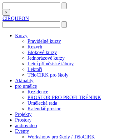
×
CIRQUEON
Kurzy
Pravidelné kurzy
Rozvrh
Blokové kurzy
Jednorázové kurzy
Letní příměstské tábory
Lektoři
TěloCIRK pro školy
Aktuality
pro umělce
Rezidence
PROSTOR PRO PROFI TRÉNINK
Umělecká rada
Kalendář prostor
Projekty
Prostory
audiovideo
Eventy
Workshopy pro školy / TěloCIRK