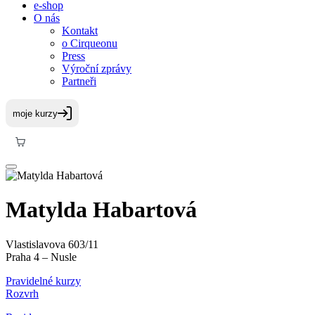
e-shop
O nás
Kontakt
o Cirqueonu
Press
Výroční zprávy
Partneři
Matylda Habartová
Vlastislavova 603/11
Praha 4 – Nusle
Pravidelné kurzy
Rozvrh