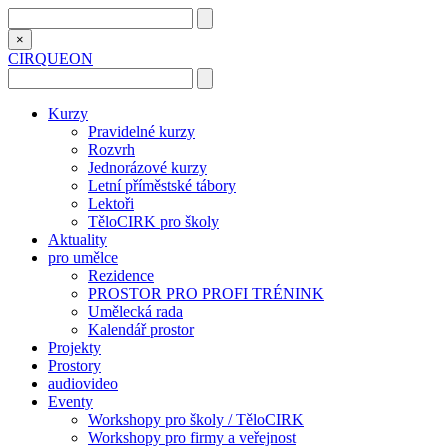
×
CIRQUEON
Kurzy
Pravidelné kurzy
Rozvrh
Jednorázové kurzy
Letní příměstské tábory
Lektoři
TěloCIRK pro školy
Aktuality
pro umělce
Rezidence
PROSTOR PRO PROFI TRÉNINK
Umělecká rada
Kalendář prostor
Projekty
Prostory
audiovideo
Eventy
Workshopy pro školy / TěloCIRK
Workshopy pro firmy a veřejnost