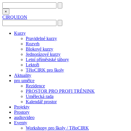
×
CIRQUEON
Kurzy
Pravidelné kurzy
Rozvrh
Blokové kurzy
Jednorázové kurzy
Letní příměstské tábory
Lektoři
TěloCIRK pro školy
Aktuality
pro umělce
Rezidence
PROSTOR PRO PROFI TRÉNINK
Umělecká rada
Kalendář prostor
Projekty
Prostory
audiovideo
Eventy
Workshopy pro školy / TěloCIRK