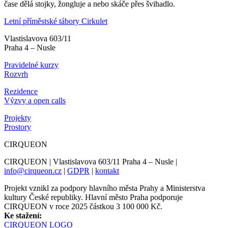
čase dělá stojky, žongluje a nebo skáče přes švihadlo.
Letní příměstské tábory Cirkulet
Vlastislavova 603/11
Praha 4 – Nusle
Pravidelné kurzy
Rozvrh
Rezidence
Výzvy a open calls
Projekty
Prostory
CIRQUEON
CIRQUEON | Vlastislavova 603/11 Praha 4 – Nusle |
info@cirqueon.cz
|
GDPR
|
kontakt
Projekt vznikl za podpory hlavního města Prahy a Ministerstva
kultury České republiky. Hlavní město Praha podporuje
CIRQUEON v roce 2025 částkou 3 100 000 Kč.
Ke stažení:
CIRQUEON LOGO