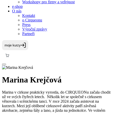
Workshopy pro firmy a veřejnost
e-shop
O nás
Kontakt
o Cirqueonu
Press
Výroční zprávy
Partneři
Marina Krejčová
Marina v cirkuse prakticky vyrostla, do CIRQUEONu začala chodit
už ve svých čtyřech letech. Několik let se společně s cirkusem
věnovala i scénickému tanci. V roce 2024 začala asistovat na
kurzech. Mezi její oblíbené cirkusové aktivity patří závěsná
akrobacie, zejména šály a lano, a jízda na jednokolce. Ve volném