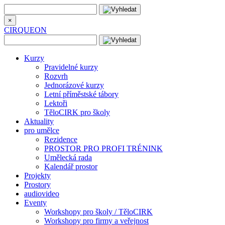
×
CIRQUEON
Kurzy
Pravidelné kurzy
Rozvrh
Jednorázové kurzy
Letní příměstské tábory
Lektoři
TěloCIRK pro školy
Aktuality
pro umělce
Rezidence
PROSTOR PRO PROFI TRÉNINK
Umělecká rada
Kalendář prostor
Projekty
Prostory
audiovideo
Eventy
Workshopy pro školy / TěloCIRK
Workshopy pro firmy a veřejnost