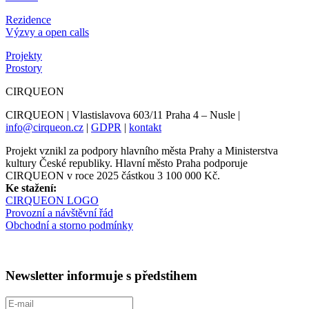
Rezidence
Výzvy a open calls
Projekty
Prostory
CIRQUEON
CIRQUEON | Vlastislavova 603/11 Praha 4 – Nusle |
info@cirqueon.cz
|
GDPR
|
kontakt
Projekt vznikl za podpory hlavního města Prahy a Ministerstva
kultury České republiky. Hlavní město Praha podporuje
CIRQUEON v roce 2025 částkou 3 100 000 Kč.
Ke stažení:
CIRQUEON LOGO
Provozní a návštěvní řád
Obchodní a storno podmínky
Newsletter informuje s předstihem