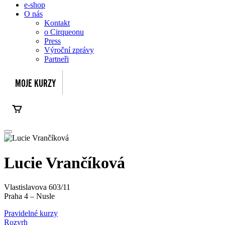
e-shop
O nás
Kontakt
o Cirqueonu
Press
Výroční zprávy
Partneři
Lucie Vrančíková
Vlastislavova 603/11
Praha 4 – Nusle
Pravidelné kurzy
Rozvrh