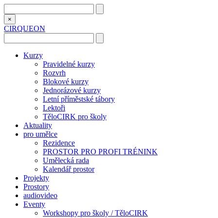
×
CIRQUEON
Kurzy
Pravidelné kurzy
Rozvrh
Blokové kurzy
Jednorázové kurzy
Letní příměstské tábory
Lektoři
TěloCIRK pro školy
Aktuality
pro umělce
Rezidence
PROSTOR PRO PROFI TRÉNINK
Umělecká rada
Kalendář prostor
Projekty
Prostory
audiovideo
Eventy
Workshopy pro školy / TěloCIRK