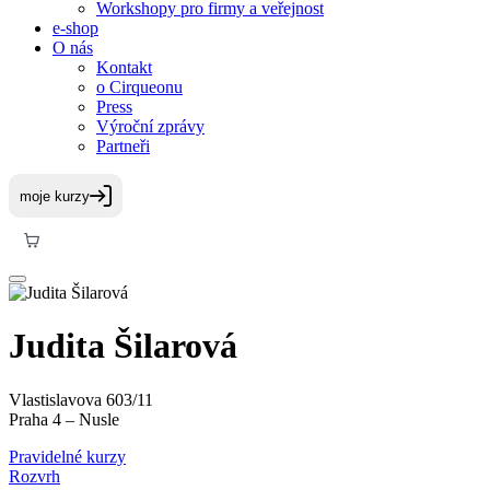
Workshopy pro firmy a veřejnost
e-shop
O nás
Kontakt
o Cirqueonu
Press
Výroční zprávy
Partneři
Judita Šilarová
Vlastislavova 603/11
Praha 4 – Nusle
Pravidelné kurzy
Rozvrh