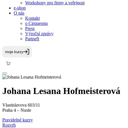
Workshopy pro firmy a veřejnost
e-shop
O nás
Kontakt
o Cirqueonu
Press
Výroční zprávy
Partneři
Johana Lesana Hofmeisterová
Vlastislavova 603/11
Praha 4 – Nusle
Pravidelné kurzy
Rozvrh