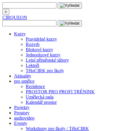
×
CIRQUEON
Kurzy
Pravidelné kurzy
Rozvrh
Blokové kurzy
Jednorázové kurzy
Letní příměstské tábory
Lektoři
TěloCIRK pro školy
Aktuality
pro umělce
Rezidence
PROSTOR PRO PROFI TRÉNINK
Umělecká rada
Kalendář prostor
Projekty
Prostory
audiovideo
Eventy
Workshopy pro školy / TěloCIRK