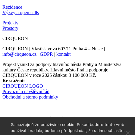
Rezidence
Výzvy a open calls
Projekty
Prostory
CIRQUEON
CIRQUEON | Vlastislavova 603/11 Praha 4 – Nusle |
info@cirqueon.cz
|
GDPR
|
kontakt
Projekt vznikl za podpory hlavního města Prahy a Ministerstva
kultury České republiky. Hlavní město Praha podporuje
CIRQUEON v roce 2025 částkou 3 100 000 Kč.
Ke stažení:
CIRQUEON LOGO
Provozní a návštěvní řád
Obchodní a storno podmínky
Newsletter informuje s předstihem
Samozřejmě že používáme cookie. Pokud budete tento web
používat i nadále, budeme předpokládat, že s tím souhlasíte.