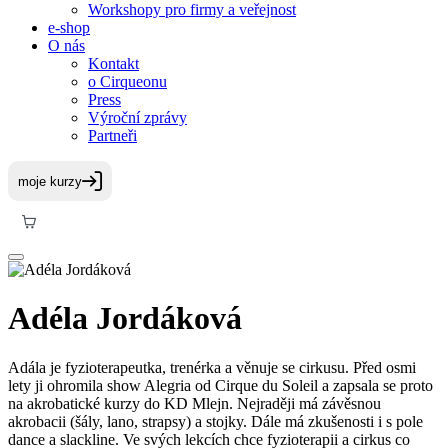
Workshopy pro firmy a veřejnost
e-shop
O nás
Kontakt
o Cirqueonu
Press
Výroční zprávy
Partneři
Adéla Jordáková
Adála je fyzioterapeutka, trenérka a věnuje se cirkusu. Před osmi
lety ji ohromila show Alegria od Cirque du Soleil a zapsala se proto
na akrobatické kurzy do KD Mlejn. Nejraději má závěsnou
akrobacii (šály, lano, strapsy) a stojky. Dále má zkušenosti i s pole
dance a slackline. Ve svých lekcích chce fyzioterapii a cirkus co