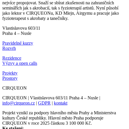
nejvíce propojovat. Snaží se sbírat zkušenosti na zahraničních
seminářích jak s akrobacií, tak s fyzioterapií artistů. Nyní působí
jako lektor v CIRQUEONu, KD Mlejn, Airgymu a pracuje jako
fyzioterapeut s akrobaty a tanečníky.
Vlastislavova 603/11
Praha 4 – Nusle
Pravidelné kurzy
Rozvrh
Rezidence
Výzvy a open calls
Projekty
Prostory
CIRQUEON
CIRQUEON | Vlastislavova 603/11 Praha 4 – Nusle |
info@cirqueon.cz
|
GDPR
|
kontakt
Projekt vznikl za podpory hlavního města Prahy a Ministerstva
kultury České republiky. Hlavní město Praha podporuje
CIRQUEON v roce 2025 částkou 3 100 000 Kč.
Ke stažení: