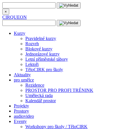
×
CIRQUEON
Kurzy
Pravidelné kurzy
Rozvrh
Blokové kurzy
Jednorázové kurzy
Letní příměstské tábory
Lektoři
TěloCIRK pro školy
Aktuality
pro umělce
Rezidence
PROSTOR PRO PROFI TRÉNINK
Umělecká rada
Kalendář prostor
Projekty
Prostory
audiovideo
Eventy
Workshopy pro školy / TěloCIRK