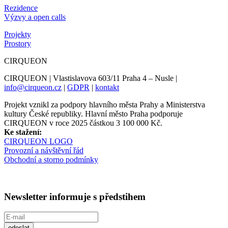
Rezidence
Výzvy a open calls
Projekty
Prostory
CIRQUEON
CIRQUEON | Vlastislavova 603/11 Praha 4 – Nusle |
info@cirqueon.cz
|
GDPR
|
kontakt
Projekt vznikl za podpory hlavního města Prahy a Ministerstva
kultury České republiky. Hlavní město Praha podporuje
CIRQUEON v roce 2025 částkou 3 100 000 Kč.
Ke stažení:
CIRQUEON LOGO
Provozní a návštěvní řád
Obchodní a storno podmínky
Newsletter informuje s předstihem