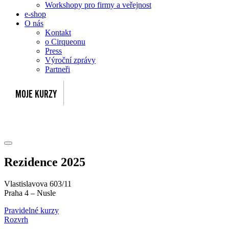
Workshopy pro firmy a veřejnost
e-shop
O nás
Kontakt
o Cirqueonu
Press
Výroční zprávy
Partneři
Rezidence 2025
Vlastislavova 603/11
Praha 4 – Nusle
Pravidelné kurzy
Rozvrh