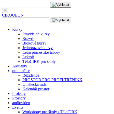
×
CIRQUEON
Kurzy
Pravidelné kurzy
Rozvrh
Blokové kurzy
Jednorázové kurzy
Letní příměstské tábory
Lektoři
TěloCIRK pro školy
Aktuality
pro umělce
Rezidence
PROSTOR PRO PROFI TRÉNINK
Umělecká rada
Kalendář prostor
Projekty
Prostory
audiovideo
Eventy
Workshopy pro školy / TěloCIRK