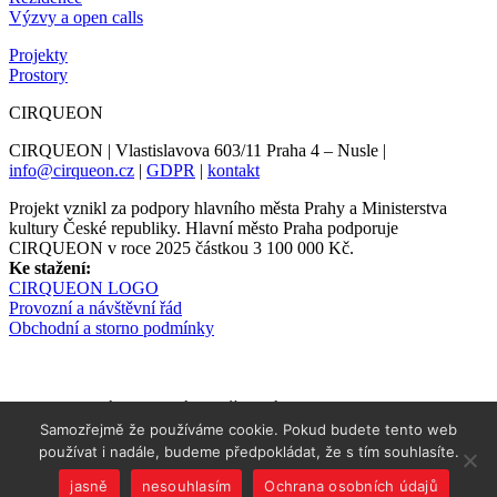
Výzvy a open calls
Projekty
Prostory
CIRQUEON
CIRQUEON | Vlastislavova 603/11 Praha 4 – Nusle |
info@cirqueon.cz
|
GDPR
|
kontakt
Projekt vznikl za podpory hlavního města Prahy a Ministerstva
kultury České republiky. Hlavní město Praha podporuje
CIRQUEON v roce 2025 částkou 3 100 000 Kč.
Ke stažení:
CIRQUEON LOGO
Provozní a návštěvní řád
Obchodní a storno podmínky
Newsletter informuje s předstihem
Samozřejmě že používáme cookie. Pokud budete tento web
používat i nadále, budeme předpokládat, že s tím souhlasíte.
jasně
nesouhlasím
Ochrana osobních údajů