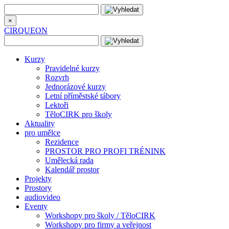
×
CIRQUEON
Kurzy
Pravidelné kurzy
Rozvrh
Jednorázové kurzy
Letní příměstské tábory
Lektoři
TěloCIRK pro školy
Aktuality
pro umělce
Rezidence
PROSTOR PRO PROFI TRÉNINK
Umělecká rada
Kalendář prostor
Projekty
Prostory
audiovideo
Eventy
Workshopy pro školy / TěloCIRK
Workshopy pro firmy a veřejnost