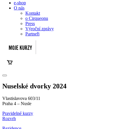
e-shop
O nás
Kontakt
o Cirqueonu
Press
Výroční zprávy
Partneři
Nuselské dvorky 2024
Vlastislavova 603/11
Praha 4 – Nusle
Pravidelné kurzy
Rozvrh
Rezidence