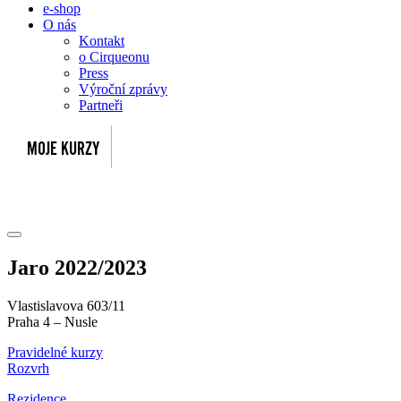
e-shop
O nás
Kontakt
o Cirqueonu
Press
Výroční zprávy
Partneři
Jaro 2022/2023
Vlastislavova 603/11
Praha 4 – Nusle
Pravidelné kurzy
Rozvrh
Rezidence