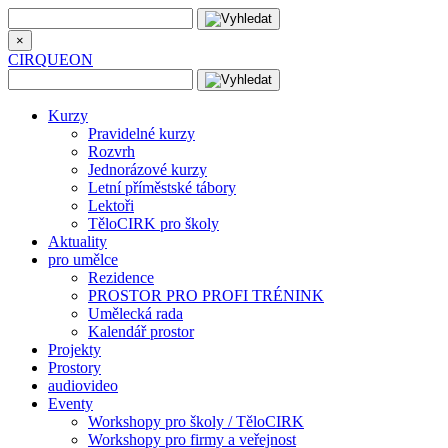
×
CIRQUEON
Kurzy
Pravidelné kurzy
Rozvrh
Jednorázové kurzy
Letní příměstské tábory
Lektoři
TěloCIRK pro školy
Aktuality
pro umělce
Rezidence
PROSTOR PRO PROFI TRÉNINK
Umělecká rada
Kalendář prostor
Projekty
Prostory
audiovideo
Eventy
Workshopy pro školy / TěloCIRK
Workshopy pro firmy a veřejnost