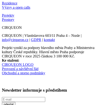
Rezidence
Výzvy a open calls
Projekty
Prostory
CIRQUEON
CIRQUEON | Vlastislavova 603/11 Praha 4 – Nusle |
info@cirqueon.cz
|
GDPR
|
kontakt
Projekt vznikl za podpory hlavního města Prahy a Ministerstva
kultury České republiky. Hlavní město Praha podporuje
CIRQUEON v roce 2025 částkou 3 100 000 Kč.
Ke stažení:
CIRQUEON LOGO
Provozní a návštěvní řád
Obchodní a storno podmínky
Newsletter informuje s předstihem