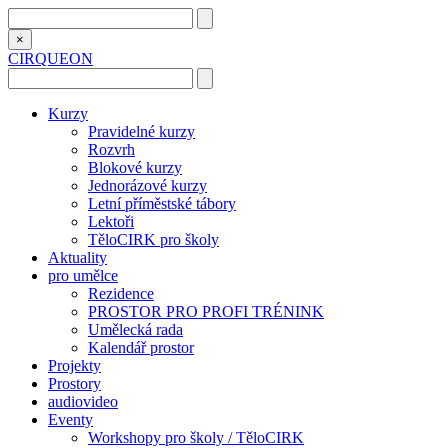
×
CIRQUEON
Kurzy
Pravidelné kurzy
Rozvrh
Blokové kurzy
Jednorázové kurzy
Letní příměstské tábory
Lektoři
TěloCIRK pro školy
Aktuality
pro umělce
Rezidence
PROSTOR PRO PROFI TRÉNINK
Umělecká rada
Kalendář prostor
Projekty
Prostory
audiovideo
Eventy
Workshopy pro školy / TěloCIRK