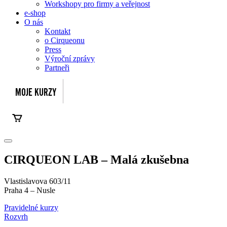
Workshopy pro firmy a veřejnost
e-shop
O nás
Kontakt
o Cirqueonu
Press
Výroční zprávy
Partneři
CIRQUEON LAB – Malá zkušebna
Vlastislavova 603/11
Praha 4 – Nusle
Pravidelné kurzy
Rozvrh