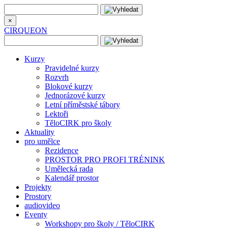
×
CIRQUEON
Kurzy
Pravidelné kurzy
Rozvrh
Blokové kurzy
Jednorázové kurzy
Letní příměstské tábory
Lektoři
TěloCIRK pro školy
Aktuality
pro umělce
Rezidence
PROSTOR PRO PROFI TRÉNINK
Umělecká rada
Kalendář prostor
Projekty
Prostory
audiovideo
Eventy
Workshopy pro školy / TěloCIRK