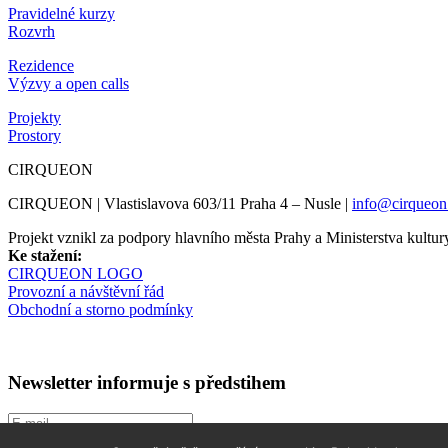
Pravidelné kurzy
Rozvrh
Rezidence
Výzvy a open calls
Projekty
Prostory
CIRQUEON
CIRQUEON | Vlastislavova 603/11 Praha 4 – Nusle |
info@cirqueon
Projekt vznikl za podpory hlavního města Prahy a Ministerstva kul
Ke stažení:
CIRQUEON LOGO
Provozní a návštěvní řád
Obchodní a storno podmínky
Newsletter informuje s předstihem