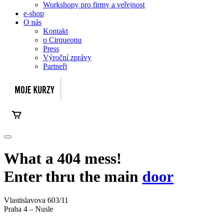
Workshopy pro firmy a veřejnost
e-shop
O nás
Kontakt
o Cirqueonu
Press
Výroční zprávy
Partneři
What a 404 mess!
Enter thru the main
door
Vlastislavova 603/11
Praha 4 – Nusle