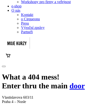
Workshopy pro firmy a veřejnost
e-shop
O nás
Kontakt
o Cirqueonu
Press
Výroční zprávy
Partneři
What a 404 mess!
Enter thru the main
door
Vlastislavova 603/11
Praha 4 – Nusle