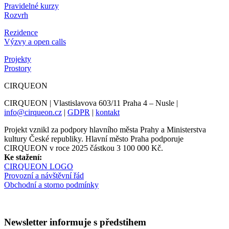
Pravidelné kurzy
Rozvrh
Rezidence
Výzvy a open calls
Projekty
Prostory
CIRQUEON
CIRQUEON | Vlastislavova 603/11 Praha 4 – Nusle |
info@cirqueon.cz
|
GDPR
|
kontakt
Projekt vznikl za podpory hlavního města Prahy a Ministerstva
kultury České republiky. Hlavní město Praha podporuje
CIRQUEON v roce 2025 částkou 3 100 000 Kč.
Ke stažení:
CIRQUEON LOGO
Provozní a návštěvní řád
Obchodní a storno podmínky
Newsletter informuje s předstihem