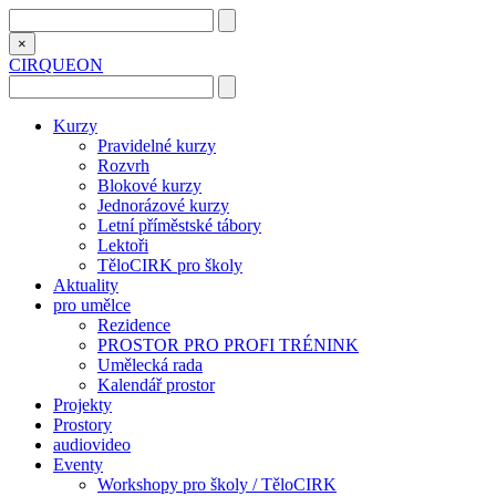
×
CIRQUEON
Kurzy
Pravidelné kurzy
Rozvrh
Blokové kurzy
Jednorázové kurzy
Letní příměstské tábory
Lektoři
TěloCIRK pro školy
Aktuality
pro umělce
Rezidence
PROSTOR PRO PROFI TRÉNINK
Umělecká rada
Kalendář prostor
Projekty
Prostory
audiovideo
Eventy
Workshopy pro školy / TěloCIRK