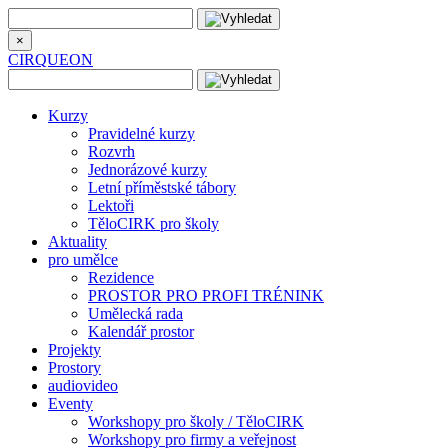
×
CIRQUEON
Kurzy
Pravidelné kurzy
Rozvrh
Jednorázové kurzy
Letní příměstské tábory
Lektoři
TěloCIRK pro školy
Aktuality
pro umělce
Rezidence
PROSTOR PRO PROFI TRÉNINK
Umělecká rada
Kalendář prostor
Projekty
Prostory
audiovideo
Eventy
Workshopy pro školy / TěloCIRK
Workshopy pro firmy a veřejnost