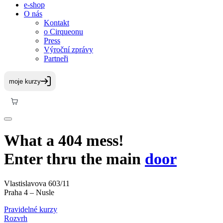
e-shop
O nás
Kontakt
o Cirqueonu
Press
Výroční zprávy
Partneři
What a 404 mess!
Enter thru the main
door
Vlastislavova 603/11
Praha 4 – Nusle
Pravidelné kurzy
Rozvrh