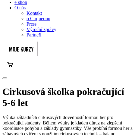
e-shop
O nás
Kontakt
o Cirqueonu
Press
Výroční zprávy
Partneři
Cirkusová školka pokračující
5-6 let
Výuka základních cirkusových dovedností formou her pro
pokračující studenty. Během výuky je kladen důraz na zlepšení
koordinace pohybu a základy gymnastiky. Vše probíhá formou her a
zábavných cvičení s použitím cirkusových technik – balanc,