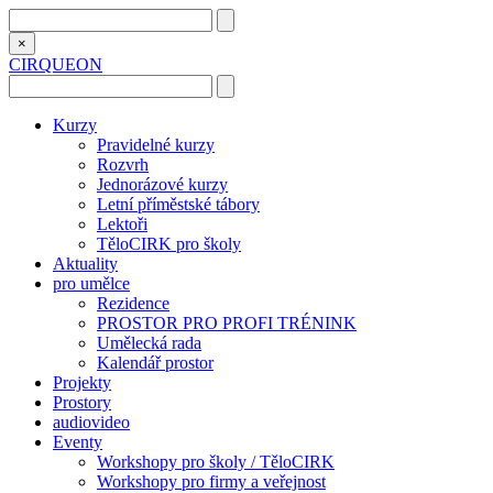
×
CIRQUEON
Kurzy
Pravidelné kurzy
Rozvrh
Jednorázové kurzy
Letní příměstské tábory
Lektoři
TěloCIRK pro školy
Aktuality
pro umělce
Rezidence
PROSTOR PRO PROFI TRÉNINK
Umělecká rada
Kalendář prostor
Projekty
Prostory
audiovideo
Eventy
Workshopy pro školy / TěloCIRK
Workshopy pro firmy a veřejnost