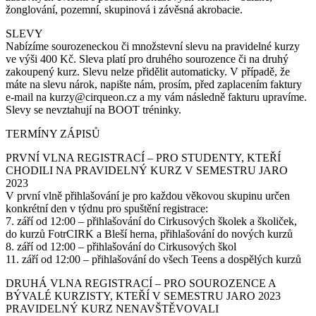
žonglování, pozemní, skupinová i závěsná akrobacie.
SLEVY
Nabízíme sourozeneckou či množstevní slevu na pravidelné kurzy
ve výši 400 Kč. Sleva platí pro druhého sourozence či na druhý
zakoupený kurz. Slevu nelze přidělit automaticky. V případě, že
máte na slevu nárok, napište nám, prosím, před zaplacením faktury
e-mail na kurzy@cirqueon.cz a my vám následně fakturu upravíme.
Slevy se nevztahují na BOOT tréninky.
TERMÍNY ZÁPISŮ
PRVNÍ VLNA REGISTRACÍ – PRO STUDENTY, KTEŘÍ
CHODILI NA PRAVIDELNÝ KURZ V SEMESTRU JARO
2023
V první vlně přihlašování je pro každou věkovou skupinu určen
konkrétní den v týdnu pro spuštění registrace:
7. září od 12:00 – přihlašování do Cirkusových školek a školiček,
do kurzů FotrCIRK a Bleší herna, přihlašování do nových kurzů
8. září od 12:00 – přihlašování do Cirkusových škol
11. září od 12:00 – přihlašování do všech Teens a dospělých kurzů
DRUHÁ VLNA REGISTRACÍ – PRO SOUROZENCE A
BÝVALÉ KURZISTY, KTEŘÍ V SEMESTRU JARO 2023
PRAVIDELNÝ KURZ NENAVŠTĚVOVALI