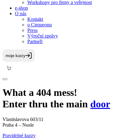
Workshopy pro firmy a veřejnost
e-shop
O nás
Kontakt
o Cirqueonu
Press
Výroční zprávy
Partneři
What a 404 mess!
Enter thru the main
door
Vlastislavova 603/11
Praha 4 – Nusle
Pravidelné kurzy