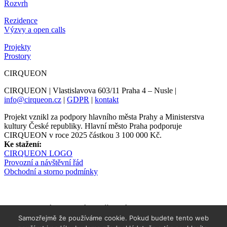
Rozvrh
Rezidence
Výzvy a open calls
Projekty
Prostory
CIRQUEON
CIRQUEON | Vlastislavova 603/11 Praha 4 – Nusle |
info@cirqueon.cz
|
GDPR
|
kontakt
Projekt vznikl za podpory hlavního města Prahy a Ministerstva
kultury České republiky. Hlavní město Praha podporuje
CIRQUEON v roce 2025 částkou 3 100 000 Kč.
Ke stažení:
CIRQUEON LOGO
Provozní a návštěvní řád
Obchodní a storno podmínky
Newsletter informuje s předstihem
Samozřejmě že používáme cookie. Pokud budete tento web