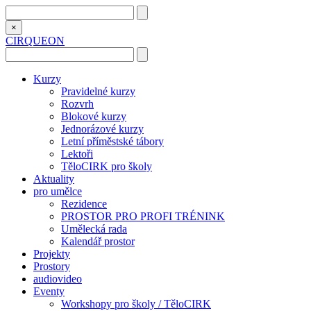
×
CIRQUEON
Kurzy
Pravidelné kurzy
Rozvrh
Blokové kurzy
Jednorázové kurzy
Letní příměstské tábory
Lektoři
TěloCIRK pro školy
Aktuality
pro umělce
Rezidence
PROSTOR PRO PROFI TRÉNINK
Umělecká rada
Kalendář prostor
Projekty
Prostory
audiovideo
Eventy
Workshopy pro školy / TěloCIRK