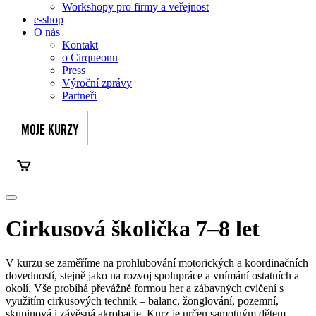
Workshopy pro firmy a veřejnost
e-shop
O nás
Kontakt
o Cirqueonu
Press
Výroční zprávy
Partneři
Cirkusová školička 7–8 let
V kurzu se zaměříme na prohlubování motorických a koordinačních
dovedností, stejně jako na rozvoj spolupráce a vnímání ostatních a
okolí. Vše probíhá převážně formou her a zábavných cvičení s
využitím cirkusových technik – balanc, žonglování, pozemní,
skupinová i závěsná akrobacie. Kurz je určen samotným dětem,