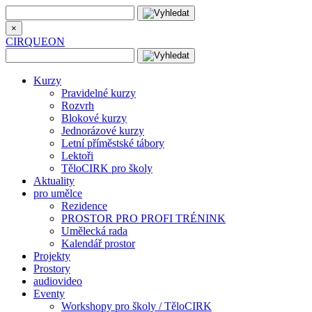
×
CIRQUEON
Kurzy
Pravidelné kurzy
Rozvrh
Blokové kurzy
Jednorázové kurzy
Letní příměstské tábory
Lektoři
TěloCIRK pro školy
Aktuality
pro umělce
Rezidence
PROSTOR PRO PROFI TRÉNINK
Umělecká rada
Kalendář prostor
Projekty
Prostory
audiovideo
Eventy
Workshopy pro školy / TěloCIRK