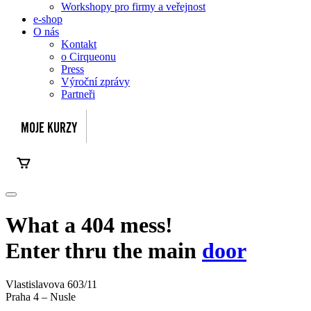
Workshopy pro firmy a veřejnost
e-shop
O nás
Kontakt
o Cirqueonu
Press
Výroční zprávy
Partneři
What a 404 mess!
Enter thru the main
door
Vlastislavova 603/11
Praha 4 – Nusle