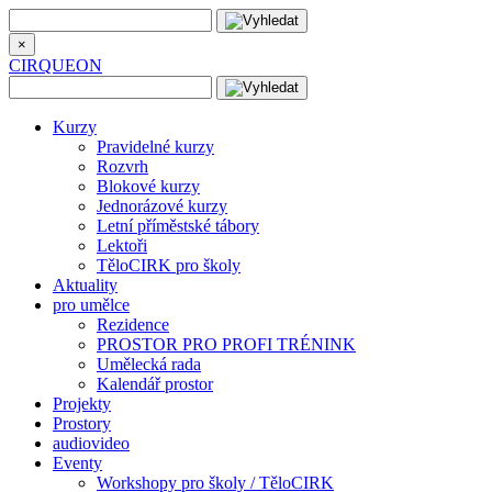
×
CIRQUEON
Kurzy
Pravidelné kurzy
Rozvrh
Blokové kurzy
Jednorázové kurzy
Letní příměstské tábory
Lektoři
TěloCIRK pro školy
Aktuality
pro umělce
Rezidence
PROSTOR PRO PROFI TRÉNINK
Umělecká rada
Kalendář prostor
Projekty
Prostory
audiovideo
Eventy
Workshopy pro školy / TěloCIRK