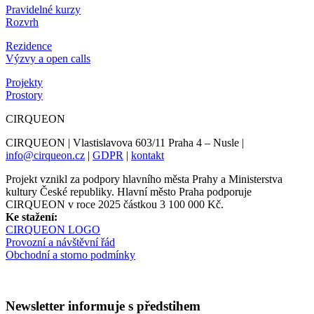
Pravidelné kurzy
Rozvrh
Rezidence
Výzvy a open calls
Projekty
Prostory
CIRQUEON
CIRQUEON | Vlastislavova 603/11 Praha 4 – Nusle |
info@cirqueon.cz
|
GDPR
|
kontakt
Projekt vznikl za podpory hlavního města Prahy a Ministerstva
kultury České republiky. Hlavní město Praha podporuje
CIRQUEON v roce 2025 částkou 3 100 000 Kč.
Ke stažení:
CIRQUEON LOGO
Provozní a návštěvní řád
Obchodní a storno podmínky
Newsletter informuje s předstihem