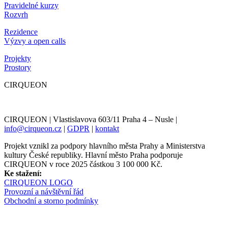
Pravidelné kurzy
Rozvrh
Rezidence
Výzvy a open calls
Projekty
Prostory
CIRQUEON
CIRQUEON | Vlastislavova 603/11 Praha 4 – Nusle |
info@cirqueon.cz
|
GDPR
|
kontakt
Projekt vznikl za podpory hlavního města Prahy a Ministerstva
kultury České republiky. Hlavní město Praha podporuje
CIRQUEON v roce 2025 částkou 3 100 000 Kč.
Ke stažení:
CIRQUEON LOGO
Provozní a návštěvní řád
Obchodní a storno podmínky