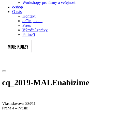
Workshopy pro firmy a veřejnost
e-shop
O nás
Kontakt
o Cirqueonu
Press
Výroční zprávy
Partneři
cq_2019-MALEnabizime
Vlastislavova 603/11
Praha 4 – Nusle