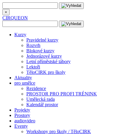
×
CIRQUEON
Kurzy
Pravidelné kurzy
Rozvrh
Blokové kurzy
Jednorázové kurzy
Letní příměstské tábory
Lektoři
TěloCIRK pro školy
Aktuality
pro umělce
Rezidence
PROSTOR PRO PROFI TRÉNINK
Umělecká rada
Kalendář prostor
Projekty
Prostory
audiovideo
Eventy
Workshopy pro školy / TěloCIRK