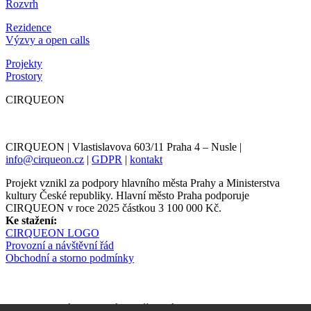
Rozvrh
Rezidence
Výzvy a open calls
Projekty
Prostory
CIRQUEON
CIRQUEON | Vlastislavova 603/11 Praha 4 – Nusle |
info@cirqueon.cz
|
GDPR
|
kontakt
Projekt vznikl za podpory hlavního města Prahy a Ministerstva
kultury České republiky. Hlavní město Praha podporuje
CIRQUEON v roce 2025 částkou 3 100 000 Kč.
Ke stažení:
CIRQUEON LOGO
Provozní a návštěvní řád
Obchodní a storno podmínky
Newsletter informuje s předstihem