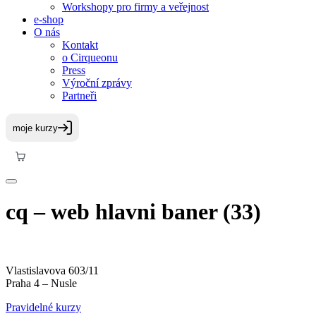
Workshopy pro firmy a veřejnost
e-shop
O nás
Kontakt
o Cirqueonu
Press
Výroční zprávy
Partneři
cq – web hlavni baner (33)
Vlastislavova 603/11
Praha 4 – Nusle
Pravidelné kurzy