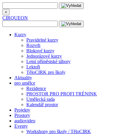
×
CIRQUEON
Kurzy
Pravidelné kurzy
Rozvrh
Blokové kurzy
Jednorázové kurzy
Letní příměstské tábory
Lektoři
TěloCIRK pro školy
Aktuality
pro umělce
Rezidence
PROSTOR PRO PROFI TRÉNINK
Umělecká rada
Kalendář prostor
Projekty
Prostory
audiovideo
Eventy
Workshopy pro školy / TěloCIRK