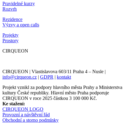
Pravidelné kurzy
Rozvrh
Rezidence
Výzvy a open calls
Projekty
Prostory
CIRQUEON
CIRQUEON | Vlastislavova 603/11 Praha 4 – Nusle |
info@cirqueon.cz
|
GDPR
|
kontakt
Projekt vznikl za podpory hlavního města Prahy a Ministerstva
kultury České republiky. Hlavní město Praha podporuje
CIRQUEON v roce 2025 částkou 3 100 000 Kč.
Ke stažení:
CIRQUEON LOGO
Provozní a návštěvní řád
Obchodní a storno podmínky