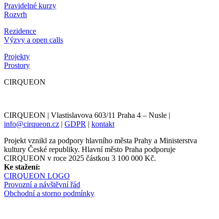
Pravidelné kurzy
Rozvrh
Rezidence
Výzvy a open calls
Projekty
Prostory
CIRQUEON
CIRQUEON | Vlastislavova 603/11 Praha 4 – Nusle |
info@cirqueon.cz
|
GDPR
|
kontakt
Projekt vznikl za podpory hlavního města Prahy a Ministerstva
kultury České republiky. Hlavní město Praha podporuje
CIRQUEON v roce 2025 částkou 3 100 000 Kč.
Ke stažení:
CIRQUEON LOGO
Provozní a návštěvní řád
Obchodní a storno podmínky