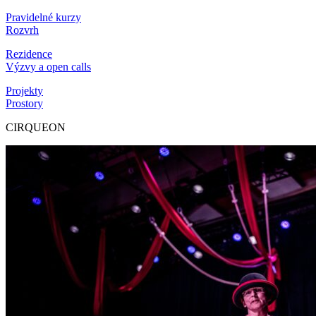
Pravidelné kurzy
Rozvrh
Rezidence
Výzvy a open calls
Projekty
Prostory
CIRQUEON