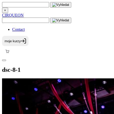
×
CIRQUEON
Contact
dsc-8-1