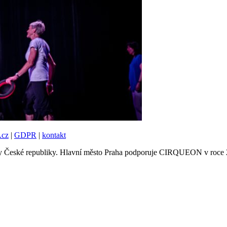
.cz
|
GDPR
|
kontakt
tury České republiky. Hlavní město Praha podporuje CIRQUEON v roce