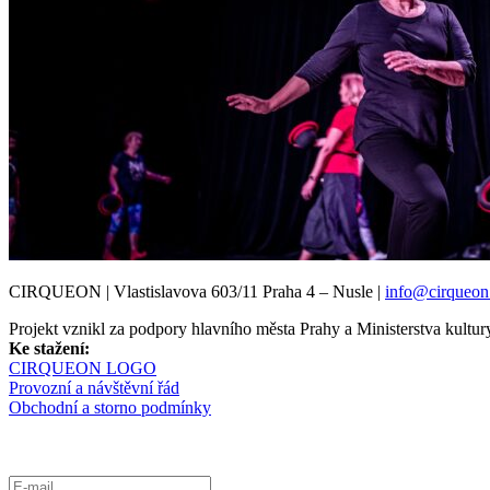
CIRQUEON | Vlastislavova 603/11 Praha 4 – Nusle |
info@cirqueon
Projekt vznikl za podpory hlavního města Prahy a Ministerstva kul
Ke stažení:
CIRQUEON LOGO
Provozní a návštěvní řád
Obchodní a storno podmínky