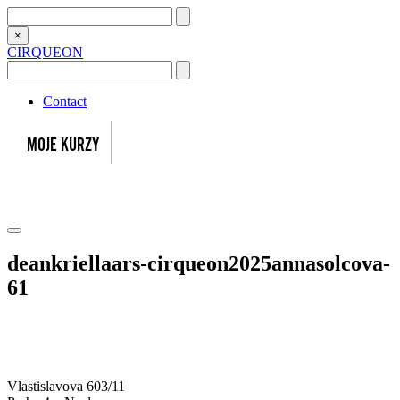
×
CIRQUEON
Contact
deankriellaars-cirqueon2025annasolcova-
61
Vlastislavova 603/11