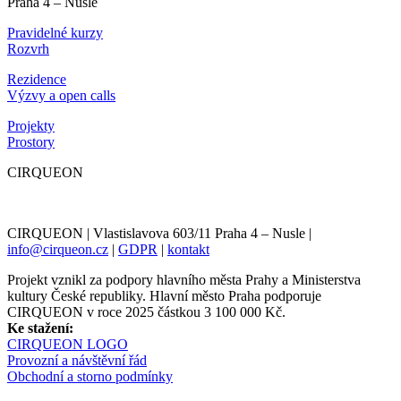
Praha 4 – Nusle
Pravidelné kurzy
Rozvrh
Rezidence
Výzvy a open calls
Projekty
Prostory
CIRQUEON
CIRQUEON | Vlastislavova 603/11 Praha 4 – Nusle |
info@cirqueon.cz
|
GDPR
|
kontakt
Projekt vznikl za podpory hlavního města Prahy a Ministerstva
kultury České republiky. Hlavní město Praha podporuje
CIRQUEON v roce 2025 částkou 3 100 000 Kč.
Ke stažení:
CIRQUEON LOGO
Provozní a návštěvní řád
Obchodní a storno podmínky