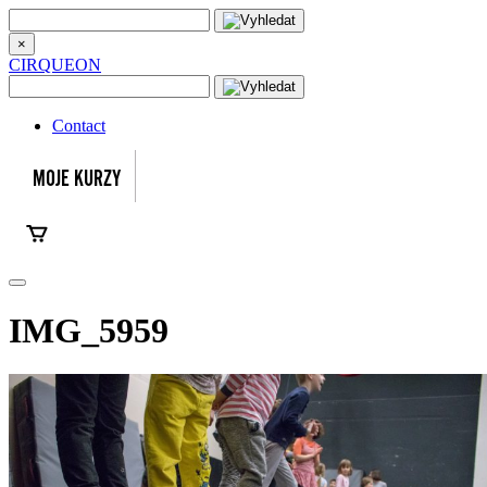
×
CIRQUEON
Contact
IMG_5959