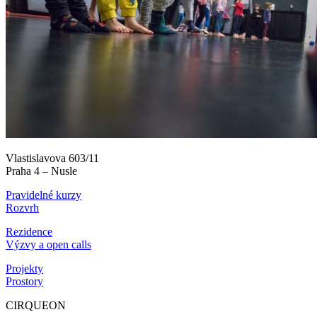
Vlastislavova 603/11
Praha 4 – Nusle
Pravidelné kurzy
Rozvrh
Rezidence
Výzvy a open calls
Projekty
Prostory
CIRQUEON