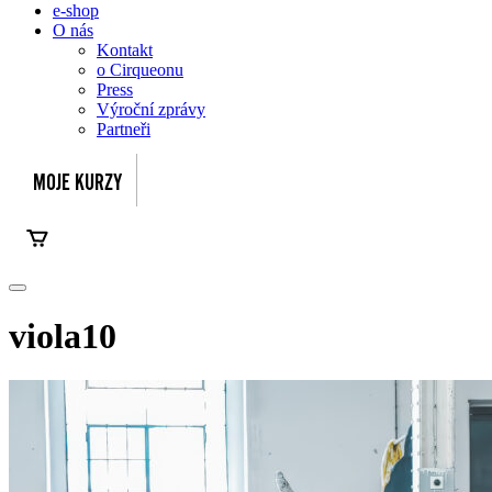
e-shop
O nás
Kontakt
o Cirqueonu
Press
Výroční zprávy
Partneři
viola10