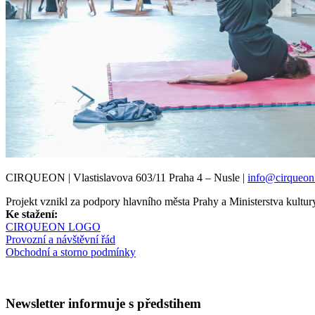
CIRQUEON | Vlastislavova 603/11 Praha 4 – Nusle |
info@cirqueon
Projekt vznikl za podpory hlavního města Prahy a Ministerstva kul
Ke stažení:
CIRQUEON LOGO
Provozní a návštěvní řád
Obchodní a storno podmínky
Newsletter informuje s předstihem