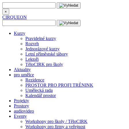
×
CIRQUEON
Kurzy
Pravidelné kurzy
Rozvrh
Jednorázové kurzy
Letní příměstské tábory
Lektoři
TěloCIRK pro školy
Aktuality
pro umělce
Rezidence
PROSTOR PRO PROFI TRÉNINK
Umělecká rada
Kalendář prostor
Projekty
Prostory
audiovideo
Eventy
Workshopy pro školy / TěloCIRK
Workshopy pro firmy a veřejnost