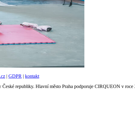
.cz
|
GDPR
|
kontakt
tury České republiky. Hlavní město Praha podporuje CIRQUEON v roce