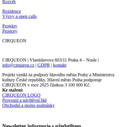
Rozvrh
Rezidence
Výzvy a open calls
Projekty
Prostory
CIRQUEON
CIRQUEON | Vlastislavova 603/11 Praha 4 – Nusle |
info@cirqueon.cz
|
GDPR
|
kontakt
Projekt vznikl za podpory hlavního města Prahy a Ministerstva
kultury České republiky. Hlavní město Praha podporuje
CIRQUEON v roce 2025 částkou 3 100 000 Kč.
Ke stažení:
CIRQUEON LOGO
Provozní a návštěvní řád
Obchodní a storno podmínky
Newsletter informuje s předstihem