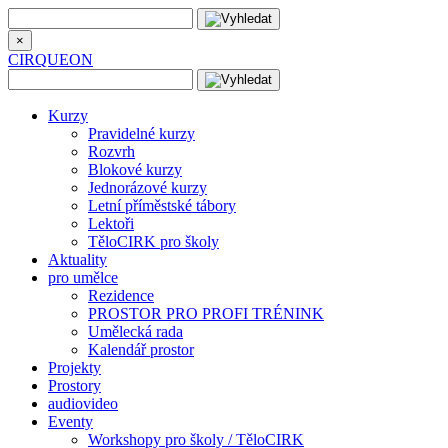
×
CIRQUEON
Kurzy
Pravidelné kurzy
Rozvrh
Blokové kurzy
Jednorázové kurzy
Letní příměstské tábory
Lektoři
TěloCIRK pro školy
Aktuality
pro umělce
Rezidence
PROSTOR PRO PROFI TRÉNINK
Umělecká rada
Kalendář prostor
Projekty
Prostory
audiovideo
Eventy
Workshopy pro školy / TěloCIRK