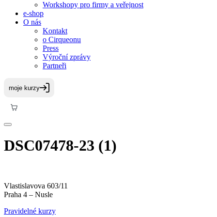
Workshopy pro firmy a veřejnost
e-shop
O nás
Kontakt
o Cirqueonu
Press
Výroční zprávy
Partneři
DSC07478-23 (1)
Vlastislavova 603/11
Praha 4 – Nusle
Pravidelné kurzy