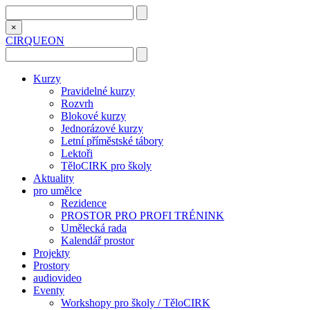
×
CIRQUEON
Kurzy
Pravidelné kurzy
Rozvrh
Blokové kurzy
Jednorázové kurzy
Letní příměstské tábory
Lektoři
TěloCIRK pro školy
Aktuality
pro umělce
Rezidence
PROSTOR PRO PROFI TRÉNINK
Umělecká rada
Kalendář prostor
Projekty
Prostory
audiovideo
Eventy
Workshopy pro školy / TěloCIRK