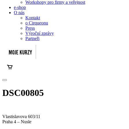
Workshopy pro firmy a veřejnost
e-shop
O nás
Kontakt
o Cirqueonu
Press
Výroční zprávy
Partneři
DSC00805
Vlastislavova 603/11
Praha 4 – Nusle