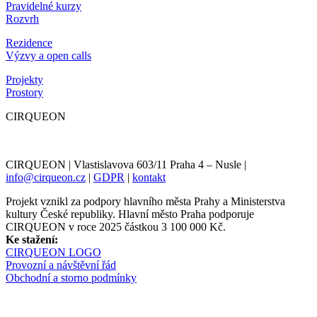
Pravidelné kurzy
Rozvrh
Rezidence
Výzvy a open calls
Projekty
Prostory
CIRQUEON
CIRQUEON | Vlastislavova 603/11 Praha 4 – Nusle |
info@cirqueon.cz
|
GDPR
|
kontakt
Projekt vznikl za podpory hlavního města Prahy a Ministerstva
kultury České republiky. Hlavní město Praha podporuje
CIRQUEON v roce 2025 částkou 3 100 000 Kč.
Ke stažení:
CIRQUEON LOGO
Provozní a návštěvní řád
Obchodní a storno podmínky