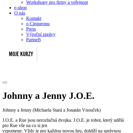
Workshopy pro firmy a veřejnost
e-shop
O nás
Kontakt
o Cirqueonu
Press
Výroční zprávy
Partneři
Johnny a Jenny
J.O.E.
Johnny a Jenny (Michaela Stará a Jonatán Vnouček)
J.O.E. a Rue jsou nerozlučná dvojka. J.O.E. je robot, který udělá
pro Rue vše na co si jen
vzpomene. Vždy je pro každou novou hru, dohlíží na správnou