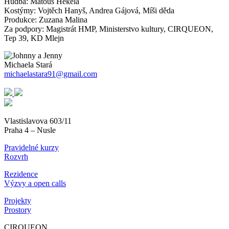
Hudba: Matouš Hekela
Kostýmy: Vojtěch Hanyš, Andrea Gájová, Míši děda
Produkce: Zuzana Malina
Za podpory: Magistrát HMP, Ministerstvo kultury, CIRQUEON,
Tep 39, KD Mlejn
Michaela Stará
michaelastara91@gmail.com
Vlastislavova 603/11
Praha 4 – Nusle
Pravidelné kurzy
Rozvrh
Rezidence
Výzvy a open calls
Projekty
Prostory
CIRQUEON