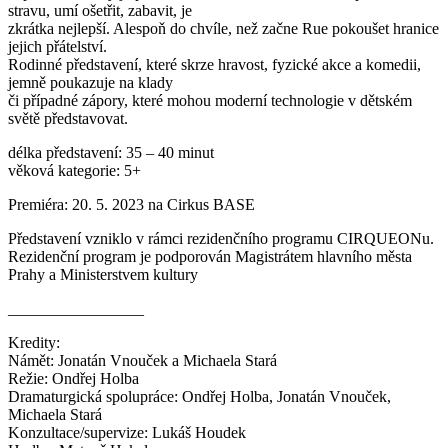
stravu, umí ošetřit, zabavit, je
zkrátka nejlepší. Alespoň do chvíle, než začne Rue pokoušet hranice
jejich přátelství.
Rodinné představení, které skrze hravost, fyzické akce a komedii,
jemně poukazuje na klady
či případné zápory, které mohou moderní technologie v dětském
světě představovat.
délka představení: 35 – 40 minut
věková kategorie: 5+
Premiéra: 20. 5. 2023 na Cirkus BASE
Představení vzniklo v rámci rezidenčního programu CIRQUEONu.
Rezidenční program je podporován Magistrátem hlavního města
Prahy a Ministerstvem kultury
_________________
Kredity:
Námět: Jonatán Vnouček a Michaela Stará
Režie: Ondřej Holba
Dramaturgická spolupráce: Ondřej Holba, Jonatán Vnouček,
Michaela Stará
Konzultace/supervize: Lukáš Houdek