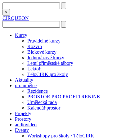
×
CIRQUEON
Kurzy
Pravidelné kurzy
Rozvrh
Blokové kurzy
Jednorázové kurzy
Letní příměstské tábory
Lektoři
TěloCIRK pro školy
Aktuality
pro umělce
Rezidence
PROSTOR PRO PROFI TRÉNINK
Umělecká rada
Kalendář prostor
Projekty
Prostory
audiovideo
Eventy
Workshopy pro školy / TěloCIRK