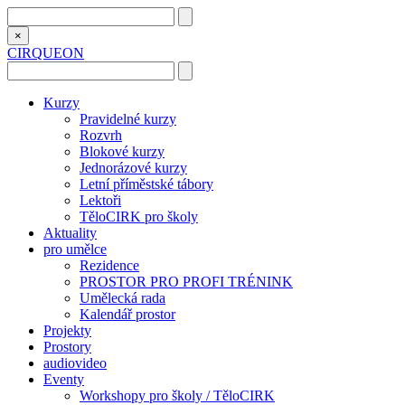
×
CIRQUEON
Kurzy
Pravidelné kurzy
Rozvrh
Blokové kurzy
Jednorázové kurzy
Letní příměstské tábory
Lektoři
TěloCIRK pro školy
Aktuality
pro umělce
Rezidence
PROSTOR PRO PROFI TRÉNINK
Umělecká rada
Kalendář prostor
Projekty
Prostory
audiovideo
Eventy
Workshopy pro školy / TěloCIRK