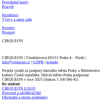
Pravidelné kurzy
Rozvrh
Rezidence
Výzvy a open calls
Projekty
Prostory
CIRQUEON
CIRQUEON | Vlastislavova 603/11 Praha 4 – Nusle |
info@cirqueon.cz
|
GDPR
|
kontakt
Projekt vznikl za podpory hlavního města Prahy a Ministerstva
kultury České republiky. Hlavní město Praha podporuje
CIRQUEON v roce 2025 částkou 3 100 000 Kč.
Ke stažení:
CIRQUEON LOGO
Provozní a návštěvní řád
Obchodní a storno podmínky