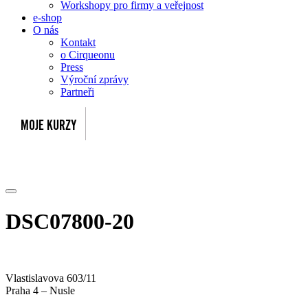
Workshopy pro firmy a veřejnost
e-shop
O nás
Kontakt
o Cirqueonu
Press
Výroční zprávy
Partneři
DSC07800-20
Vlastislavova 603/11
Praha 4 – Nusle