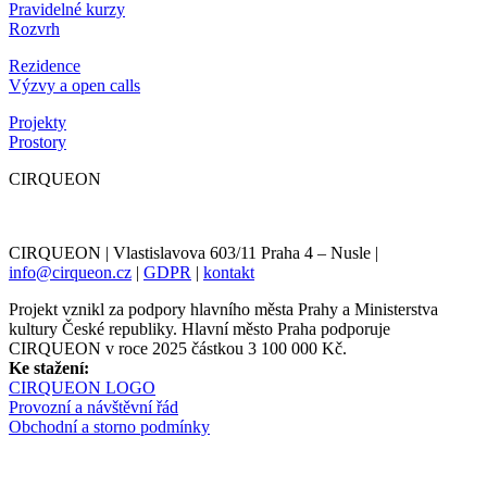
Pravidelné kurzy
Rozvrh
Rezidence
Výzvy a open calls
Projekty
Prostory
CIRQUEON
CIRQUEON | Vlastislavova 603/11 Praha 4 – Nusle |
info@cirqueon.cz
|
GDPR
|
kontakt
Projekt vznikl za podpory hlavního města Prahy a Ministerstva
kultury České republiky. Hlavní město Praha podporuje
CIRQUEON v roce 2025 částkou 3 100 000 Kč.
Ke stažení:
CIRQUEON LOGO
Provozní a návštěvní řád
Obchodní a storno podmínky