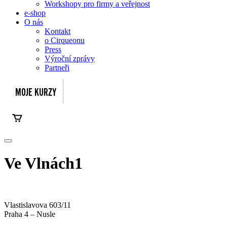
Workshopy pro firmy a veřejnost
e-shop
O nás
Kontakt
o Cirqueonu
Press
Výroční zprávy
Partneři
Ve Vlnách1
Vlastislavova 603/11
Praha 4 – Nusle