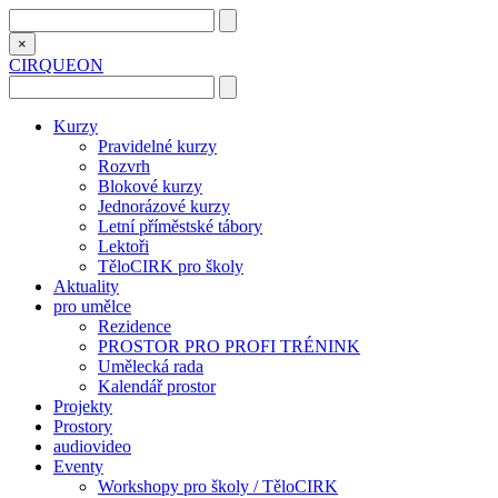
×
CIRQUEON
Kurzy
Pravidelné kurzy
Rozvrh
Blokové kurzy
Jednorázové kurzy
Letní příměstské tábory
Lektoři
TěloCIRK pro školy
Aktuality
pro umělce
Rezidence
PROSTOR PRO PROFI TRÉNINK
Umělecká rada
Kalendář prostor
Projekty
Prostory
audiovideo
Eventy
Workshopy pro školy / TěloCIRK