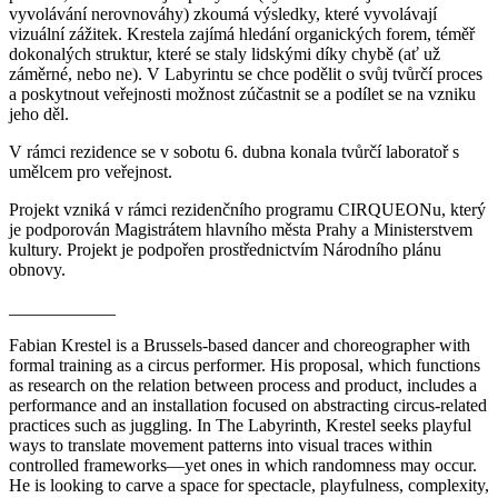
vyvolávání nerovnováhy) zkoumá výsledky, které vyvolávají
vizuální zážitek. Krestela zajímá hledání organických forem, téměř
dokonalých struktur, které se staly lidskými díky chybě (ať už
záměrné, nebo ne). V Labyrintu se chce podělit o svůj tvůrčí proces
a poskytnout veřejnosti možnost zúčastnit se a podílet se na vzniku
jeho děl.
V rámci rezidence se v sobotu 6. dubna konala tvůrčí laboratoř s
umělcem pro veřejnost.
Projekt vzniká v rámci rezidenčního programu CIRQUEONu, který
je podporován Magistrátem hlavního města Prahy a Ministerstvem
kultury. Projekt je podpořen prostřednictvím Národního plánu
obnovy.
____________
Fabian Krestel is a Brussels-based dancer and choreographer with
formal training as a circus performer. His proposal, which functions
as research on the relation between process and product, includes a
performance and an installation focused on abstracting circus-related
practices such as juggling. In The Labyrinth, Krestel seeks playful
ways to translate movement patterns into visual traces within
controlled frameworks—yet ones in which randomness may occur.
He is looking to carve a space for spectacle, playfulness, complexity,