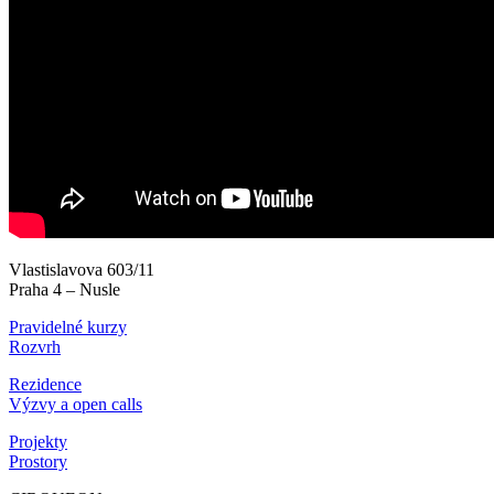
Vlastislavova 603/11
Praha 4 – Nusle
Pravidelné kurzy
Rozvrh
Rezidence
Výzvy a open calls
Projekty
Prostory