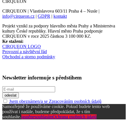
CIRQUEON
CIRQUEON | Vlastislavova 603/11 Praha 4 – Nusle |
info@cirqueon.cz
|
GDPR
|
kontakt
Projekt vznikl za podpory hlavního města Prahy a Ministerstva
kultury České republiky. Hlavní město Praha podporuje
CIRQUEON v roce 2025 částkou 3 100 000 Kč.
Ke stažení:
CIRQUEON LOGO
Provozní a návštěvní řád
Obchodní a storno podmínky
Newsletter informuje s předstihem
Jsem obeznámen/a se Zpracováním osobních údajů
Samozřejmě že používáme cookie. Pokud budete tento web
používat i nadále, budeme předpokládat, že s tím
souhlasíte.
jasně
nesouhlasím
Ochrana osobních údajů