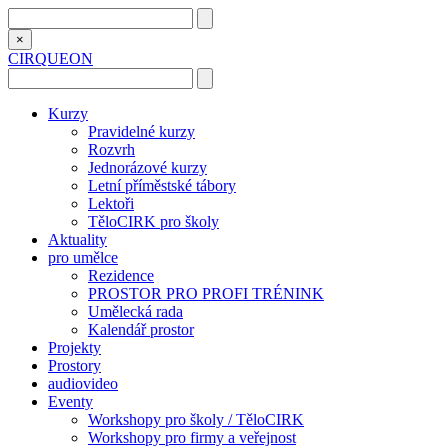
×
CIRQUEON
Kurzy
Pravidelné kurzy
Rozvrh
Jednorázové kurzy
Letní příměstské tábory
Lektoři
TěloCIRK pro školy
Aktuality
pro umělce
Rezidence
PROSTOR PRO PROFI TRÉNINK
Umělecká rada
Kalendář prostor
Projekty
Prostory
audiovideo
Eventy
Workshopy pro školy / TěloCIRK
Workshopy pro firmy a veřejnost