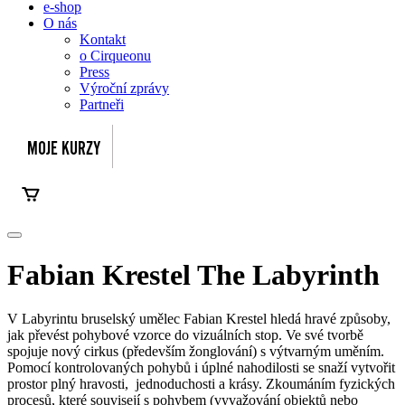
e-shop
O nás
Kontakt
o Cirqueonu
Press
Výroční zprávy
Partneři
Fabian Krestel
The Labyrinth
V Labyrintu bruselský umělec Fabian Krestel hledá hravé způsoby,
jak převést pohybové vzorce do vizuálních stop. Ve své tvorbě
spojuje nový cirkus (především žonglování) s výtvarným uměním.
Pomocí kontrolovaných pohybů i úplné nahodilosti se snaží vytvořit
prostor plný hravosti, jednoduchosti a krásy. Zkoumáním fyzických
procesů, které souvisejí s pohybem (vyvažování objektů nebo