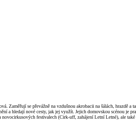
á. Zaměřují se převážně na vzdušnou akrobacii na šálách, hrazdě a ta
rnění a hledají nové cesty, jak jej využít. Jejich domovskou scénou je
h novocirkusových festivalech (Cirk-uff, zahájení Letní Letné), ale ta