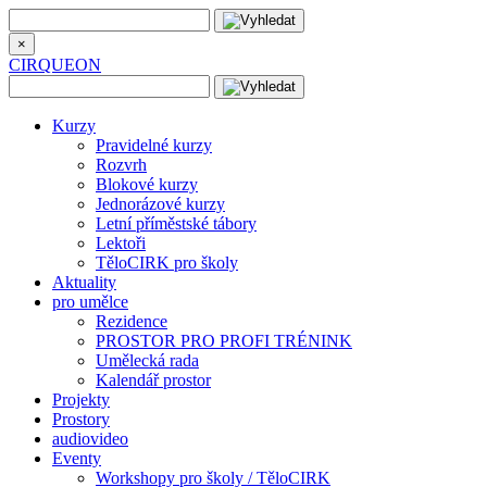
×
CIRQUEON
Kurzy
Pravidelné kurzy
Rozvrh
Blokové kurzy
Jednorázové kurzy
Letní příměstské tábory
Lektoři
TěloCIRK pro školy
Aktuality
pro umělce
Rezidence
PROSTOR PRO PROFI TRÉNINK
Umělecká rada
Kalendář prostor
Projekty
Prostory
audiovideo
Eventy
Workshopy pro školy / TěloCIRK