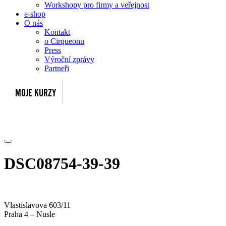
Workshopy pro firmy a veřejnost
e-shop
O nás
Kontakt
o Cirqueonu
Press
Výroční zprávy
Partneři
DSC08754-39-39
Vlastislavova 603/11
Praha 4 – Nusle