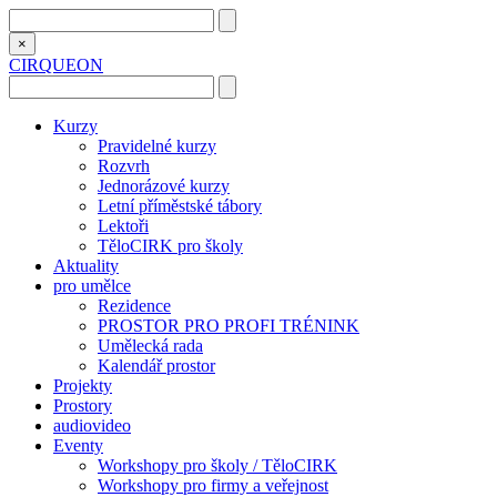
×
CIRQUEON
Kurzy
Pravidelné kurzy
Rozvrh
Jednorázové kurzy
Letní příměstské tábory
Lektoři
TěloCIRK pro školy
Aktuality
pro umělce
Rezidence
PROSTOR PRO PROFI TRÉNINK
Umělecká rada
Kalendář prostor
Projekty
Prostory
audiovideo
Eventy
Workshopy pro školy / TěloCIRK
Workshopy pro firmy a veřejnost