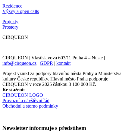
Rezidence
Výzvy a open calls
Projekty
Prostory
CIRQUEON
CIRQUEON | Vlastislavova 603/11 Praha 4 – Nusle |
info@cirqueon.cz
|
GDPR
|
kontakt
Projekt vznikl za podpory hlavního města Prahy a Ministerstva
kultury České republiky. Hlavní město Praha podporuje
CIRQUEON v roce 2025 částkou 3 100 000 Kč.
Ke stažení:
CIRQUEON LOGO
Provozní a návštěvní řád
Obchodní a storno podmínky
Newsletter informuje s předstihem