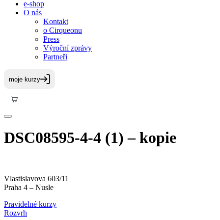
e-shop
O nás
Kontakt
o Cirqueonu
Press
Výroční zprávy
Partneři
DSC08595-4-4 (1) – kopie
Vlastislavova 603/11
Praha 4 – Nusle
Pravidelné kurzy
Rozvrh