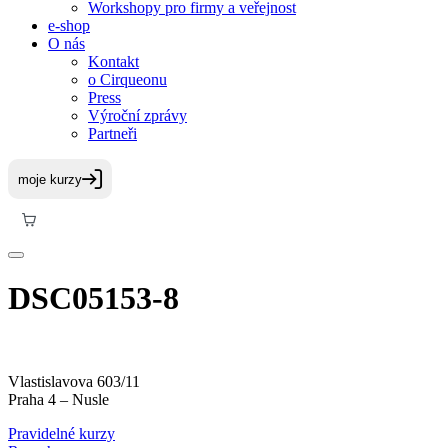
Workshopy pro firmy a veřejnost
e-shop
O nás
Kontakt
o Cirqueonu
Press
Výroční zprávy
Partneři
DSC05153-8
Vlastislavova 603/11
Praha 4 – Nusle
Pravidelné kurzy