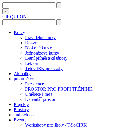
×
CIRQUEON
Kurzy
Pravidelné kurzy
Rozvrh
Blokové kurzy
Jednorázové kurzy
Letní příměstské tábory
Lektoři
TěloCIRK pro školy
Aktuality
pro umělce
Rezidence
PROSTOR PRO PROFI TRÉNINK
Umělecká rada
Kalendář prostor
Projekty
Prostory
audiovideo
Eventy
Workshopy pro školy / TěloCIRK