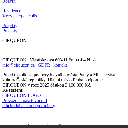
Rozvrh
Rezidence
Výzvy a open calls
Projekty
Prostory
CIRQUEON
CIRQUEON | Vlastislavova 603/11 Praha 4 – Nusle |
info@cirqueon.cz
|
GDPR
|
kontakt
Projekt vznikl za podpory hlavního města Prahy a Ministerstva
kultury České republiky. Hlavní město Praha podporuje
CIRQUEON v roce 2025 částkou 3 100 000 Kč.
Ke stažení:
CIRQUEON LOGO
Provozní a návštěvní řád
Obchodní a storno podmínky
Newsletter informuje s předstihem