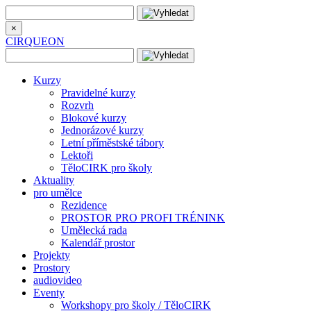
×
CIRQUEON
Kurzy
Pravidelné kurzy
Rozvrh
Blokové kurzy
Jednorázové kurzy
Letní příměstské tábory
Lektoři
TěloCIRK pro školy
Aktuality
pro umělce
Rezidence
PROSTOR PRO PROFI TRÉNINK
Umělecká rada
Kalendář prostor
Projekty
Prostory
audiovideo
Eventy
Workshopy pro školy / TěloCIRK