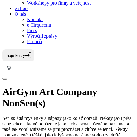
Workshopy pro firmy a veřejnost
e-shop
O nás
Kontakt
o Cirqueonu
Press
Výroční zprávy
Partneři
AirGym Art Company
NonSen(s)
Sen skládá myšlenky a nápady jako koláž obrazů. Někdy jsou přes
sebe lehce a ladně poházené jako stébla sena sušeného na slunci a
také tak voní. Můžeme se jimi procházet a cítíme se lehcí. Někdy
jsou zmatené a těžké, jako když seno nasákne vodou za deště,