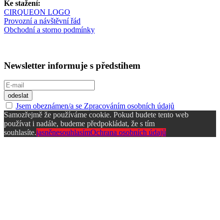
Ke stažení:
CIRQUEON LOGO
Provozní a návštěvní řád
Obchodní a storno podmínky
Newsletter informuje s předstihem
Jsem obeznámen/a se Zpracováním osobních údajů
Samozřejmě že používáme cookie. Pokud budete tento web
používat i nadále, budeme předpokládat, že s tím
souhlasíte.
jasně
nesouhlasím
Ochrana osobních údajů