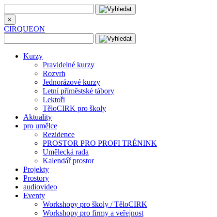
×
CIRQUEON
Kurzy
Pravidelné kurzy
Rozvrh
Jednorázové kurzy
Letní příměstské tábory
Lektoři
TěloCIRK pro školy
Aktuality
pro umělce
Rezidence
PROSTOR PRO PROFI TRÉNINK
Umělecká rada
Kalendář prostor
Projekty
Prostory
audiovideo
Eventy
Workshopy pro školy / TěloCIRK
Workshopy pro firmy a veřejnost