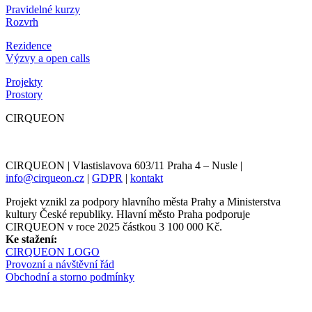
Pravidelné kurzy
Rozvrh
Rezidence
Výzvy a open calls
Projekty
Prostory
CIRQUEON
CIRQUEON | Vlastislavova 603/11 Praha 4 – Nusle |
info@cirqueon.cz
|
GDPR
|
kontakt
Projekt vznikl za podpory hlavního města Prahy a Ministerstva
kultury České republiky. Hlavní město Praha podporuje
CIRQUEON v roce 2025 částkou 3 100 000 Kč.
Ke stažení:
CIRQUEON LOGO
Provozní a návštěvní řád
Obchodní a storno podmínky