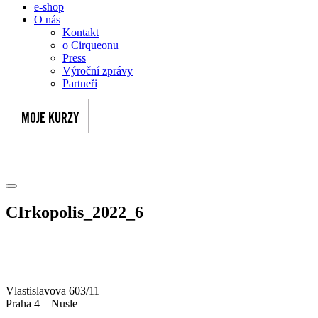
e-shop
O nás
Kontakt
o Cirqueonu
Press
Výroční zprávy
Partneři
CIrkopolis_2022_6
Vlastislavova 603/11
Praha 4 – Nusle