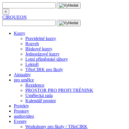
×
CIRQUEON
Kurzy
Pravidelné kurzy
Rozvrh
Blokové kurzy
Jednorázové kurzy
Letní příměstské tábory
Lektoři
TěloCIRK pro školy
Aktuality
pro umělce
Rezidence
PROSTOR PRO PROFI TRÉNINK
Umělecká rada
Kalendář prostor
Projekty
Prostory
audiovideo
Eventy
Workshopy pro školy / TěloCIRK