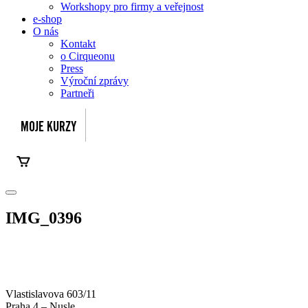
Workshopy pro firmy a veřejnost
e-shop
O nás
Kontakt
o Cirqueonu
Press
Výroční zprávy
Partneři
IMG_0396
Vlastislavova 603/11
Praha 4 – Nusle