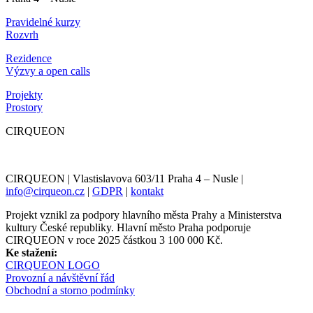
Pravidelné kurzy
Rozvrh
Rezidence
Výzvy a open calls
Projekty
Prostory
CIRQUEON
CIRQUEON | Vlastislavova 603/11 Praha 4 – Nusle |
info@cirqueon.cz
|
GDPR
|
kontakt
Projekt vznikl za podpory hlavního města Prahy a Ministerstva
kultury České republiky. Hlavní město Praha podporuje
CIRQUEON v roce 2025 částkou 3 100 000 Kč.
Ke stažení:
CIRQUEON LOGO
Provozní a návštěvní řád
Obchodní a storno podmínky